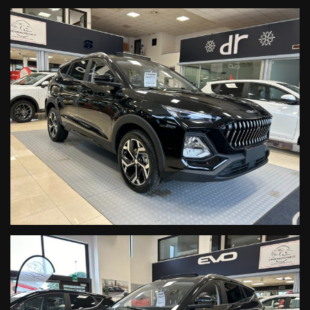
- Antenna shark fin
- Ci troviamo in Via Pietro Soriano,69 Sant'Andrea delle Fratte (PG)
- Valutiamo permuta anche con differenza a vostro favore.
- Il trasferimento di proprietà è sempre carico dell'acquirente.
- Possibilità di far visionare l'autovettura dal vostro meccanico di
fiducia.
Venite a trovarci, troveremo l'offerta migliore alle vostre esigenze.