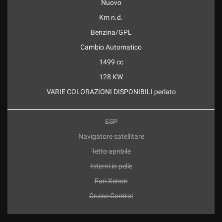
Nuovo
Km n.d.
Benzina/GPL
Cambio Automatico
1499 cc
128 KW
VARIE COLORAZIONI DISPONIBILI perlato
ESP
Navigatore satellitare
Tetto apribile
Interni in pelle
Fari Xenon
Cruise Control