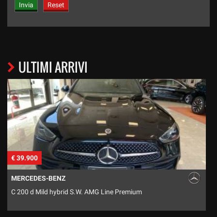
ULTIMI ARRIVI
€ 39.900
€
MERCEDES-BENZ
C 200 d Mild hybrid S.W. AMG Line Premium
S