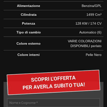
questi
Alimentazione
Benzina/GPL
strumenti
di
Cilindrata
1499 Cm³
tracciamento
Potenza
128 KW / 174 CV
si
rimanda
Tipo di cambio
Automatico (6)
alla
cookie
VARIE COLORAZIONI
policy.
Colore esterno
DISPONIBILI perlato
Puoi
rivedere
Colore interni
Pelle Nero
e
modificare
le
tue
scelte
SCOPRI L'OFFERTA
in
PER AVERLA SUBITO TUA!
qualsiasi
momento.