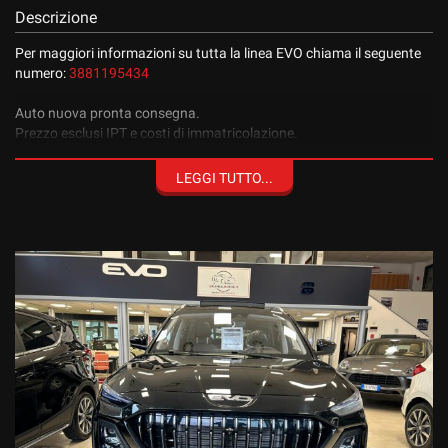
Descrizione
Per maggiori informazioni su tutta la linea EVO chiama il seguente
numero:
3881195434
Auto nuova pronta consegna.
Prezzo esclusi IPT e costi di immatricolazione.
Disponibile per qualsiasi prova.
Versioni disponibili 7 o 6 posti
LEGGI TUTTO...
Accessori di serie:
- Vernice metallizzata e 600,00
- Cerchi in lega da 19''
- Vetri privacy
- Tetto panoramico
- Climatizzatore automatico 3 zone
- Telecamera 360° HD
- Sedili in ecopelle
- Sedili anteriori regolabili e riscaldabili elettricamente
- Luci a LED e accensione automatica
- Follow me home