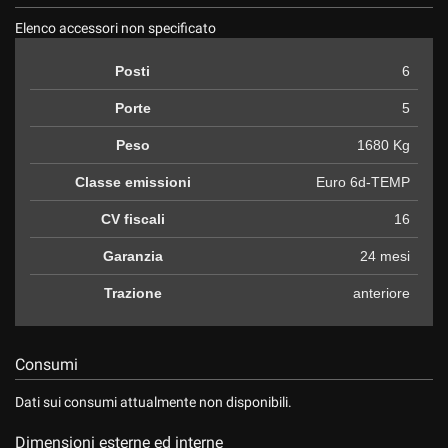
Salva
Elenco accessori non specificato
le
impostazioni
Posti
6
Porte
5
Peso
1680 Kg
Classe emissioni
Euro 6d-TEMP
CV fiscali
16
Garanzia
24 mesi
Trazione
anteriore
Consumi
Dati sui consumi attualmente non disponibili.
Dimensioni esterne ed interne