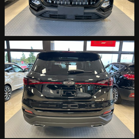
- Specchietti richiudibili e riscaldabili
- Quadro strumenti LCD da 7''
- Schermo touchscreen da 12,3''
- Apple carplay per IOS e Android auto
- 6 speaker audio
- Sistema bluetooth
- Parking assistant semi-automatico
- Portellone hands free
- Tergicristalli frameless
- Volante in pelle con comandi multifunzione
- Bracciolo centrale anteriore con vano refrigerato
- Portaoggetti anteriore con serranda a scomparsa
- Luci di lettura
- Smart key
- Apertura keyless
- Avviamento keyless
- ABS + EBD + ESC
- HDC + HAC
- EPB
- Cruise control
- TPMS
- BOS
- Modalità di guida Normal/Eco/Sport