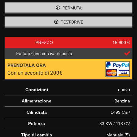
tracciamento
PERMUTA
che
adottiamo
per
TEST-DRIVE
offrire
le
funzionalità
PREZZO
15.900 €
e
svolgere
Fatturazione con iva esposta
le
attività
PRENOTALA ORA
di
Con un acconto di 200€
seguito
descritte.
Per
Condizioni
nuovo
ottenere
maggiori
Alimentazione
Benzina
informazioni
sull'utilità
Cilindrata
1499 Cm³
e
Potenza
83 KW / 113 CV
sul
funzionamento
Tipo di cambio
Manuale (5)
di