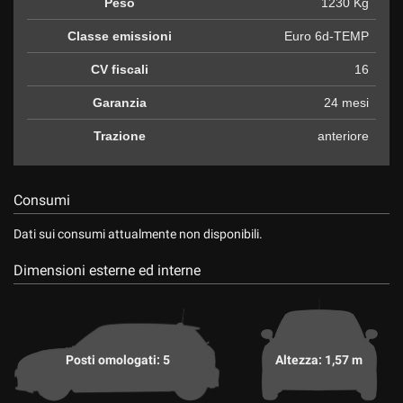
Peso
1230 Kg
Salva
le
Classe emissioni
Euro 6d-TEMP
impostazioni
CV fiscali
16
Garanzia
24 mesi
Trazione
anteriore
Consumi
Dati sui consumi attualmente non disponibili.
Dimensioni esterne ed interne
Posti omologati: 5
Altezza: 1,57 m