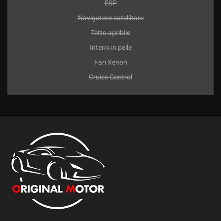
ESP
Navigatore satellitare
Tetto apribile
Interni in pelle
Fari Xenon
Cruise Control