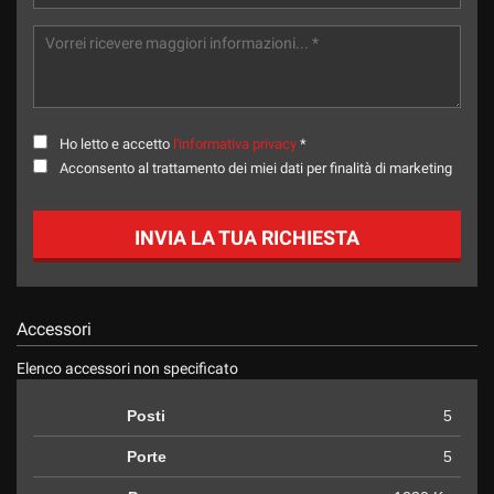
tta
ti
mpre
Cookie necessari
ilitato
Ho letto e accetto
l'informativa privacy
*
Cookie delle preferenze
Acconsento al trattamento dei miei dati per finalità di marketing
Cookie per il miglioramento dell'esperienza utente
INVIA LA TUA RICHIESTA
Cookie analitici
Cookie di marketing
Accessori
Elenco accessori non specificato
Leggi
Posti
5
la
cookie
Porte
5
policy