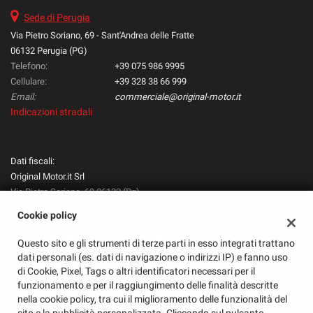
Sede di Perugia
Via Pietro Soriano, 69 - Sant'Andrea delle Fratte
06132 Perugia (PG)
Telefono:
+39 075 986 9995
Cellulare:
+39 328 38 66 999
Email:
commerciale@original-motor.it
Indicazioni stradali
Dati fiscali:
Original Motor.it Srl
Via Pietro Soriano, 69 06132 (Pg)
P.IVA:
03596020549
Cookie policy
Registro delle imprese:
PG
N°
03596020549 - Codice Univoco: M5UXCR1
Questo sito e gli strumenti di terze parti in esso integrati trattano
REA:
PG-300651
dati personali (es. dati di navigazione o indirizzi IP) e fanno uso
di Cookie, Pixel, Tags o altri identificatori necessari per il
funzionamento e per il raggiungimento delle finalità descritte
nella cookie policy, tra cui il miglioramento delle funzionalità del