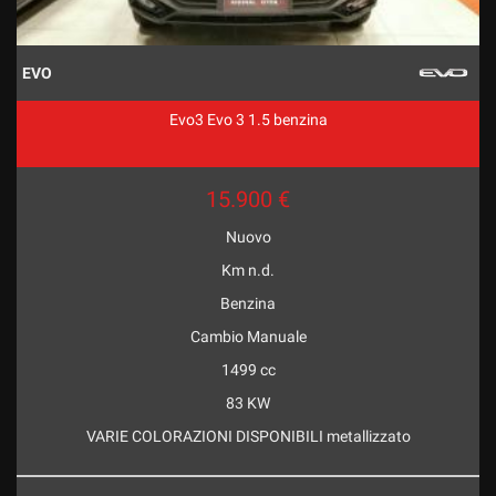
EVO
Evo3 Evo 3 1.5 benzina
15.900 €
Nuovo
Km n.d.
Benzina
Cambio Manuale
1499 cc
83 KW
VARIE COLORAZIONI DISPONIBILI metallizzato