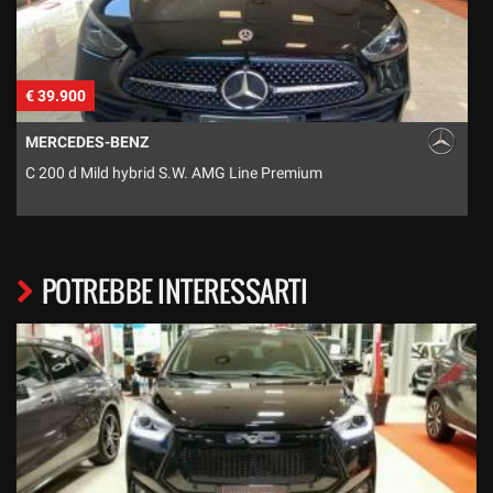
€ 39.900
€
MERCEDES-BENZ
C 200 d Mild hybrid S.W. AMG Line Premium
S
POTREBBE INTERESSARTI